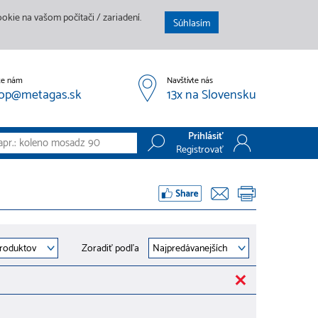
kie na vašom počítači / zariadení.
Súhlasím
te nám
Navštívte nás
op@metagas.sk
13x na Slovensku
Prihlásiť
Registrovať
Prihlásiť
Registrovať
Zoradiť podľa