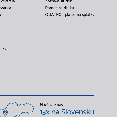
 centrála
Zoznam služieb
ystrica
Pomoc na dialku
a
QUATRO - platba na splátky
o
mky
Navštívte nás
13x na Slovensku