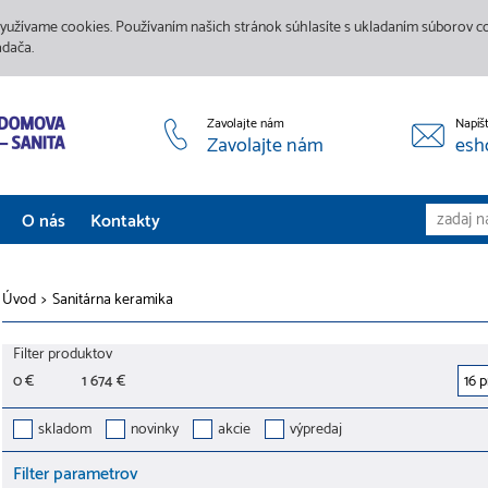
yužívame cookies. Používaním našich stránok súhlasíte s ukladaním súborov coo
adača.
Zavolajte nám
Napíš
Zavolajte nám
esh
O nás
Kontakty
Aktuality
Úvod
>
Sanitárna keramika
Služby
Filter produktov
Predajne
0 €
1 674 €
Galéria
skladom
novinky
akcie
výpredaj
Filter parametrov