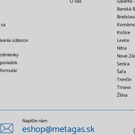
O nás
Galanta -
Banská B
Bratislav
 sa
Komárn
Košice
ívania súborov
Levice
Nitra
odmienky
Nové Zá
poriadok
Senica
formulár
Šaľa
Trenčín
Trnava
Žilina
Napíšte nám
eshop@metagas.sk