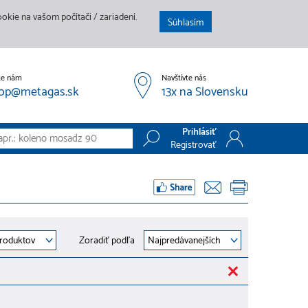
kie na vašom počítači / zariadení.
Súhlasím
te nám
Navštívte nás
op@metagas.sk
13x na Slovensku
Prihlásiť
Registrovať
Prihlásiť
Registrovať
Zoradiť podľa