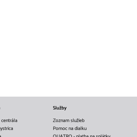
e
Služby
 centrála
Zoznam služieb
ystrica
Pomoc na dialku
a
QUATRO - platba na splátky