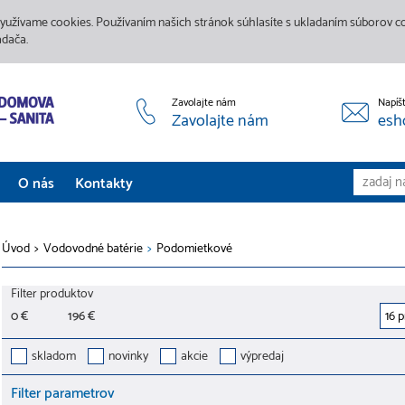
yužívame cookies. Používaním našich stránok súhlasíte s ukladaním súborov coo
adača.
Zavolajte nám
Napíš
Zavolajte nám
esh
O nás
Kontakty
Aktuality
Úvod
>
Vodovodné batérie
>
Podomietkové
Služby
Filter produktov
Predajne
0 €
196 €
Galéria
skladom
novinky
akcie
výpredaj
Filter parametrov