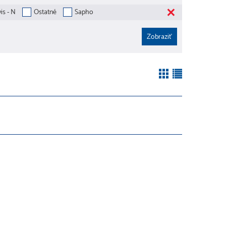
is - N
Ostatné
Sapho