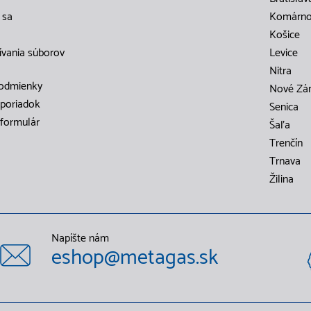
 sa
Komárn
Košice
ívania súborov
Levice
Nitra
odmienky
Nové Zá
poriadok
Senica
formulár
Šaľa
Trenčín
Trnava
Žilina
Napíšte nám
eshop@metagas.sk