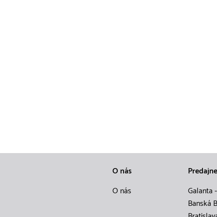
O nás
Predajn
O nás
Galanta -
Banská B
Bratislav