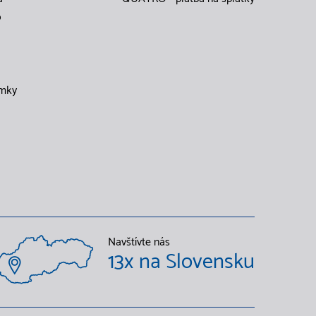
o
mky
Navštívte nás
13x na Slovensku