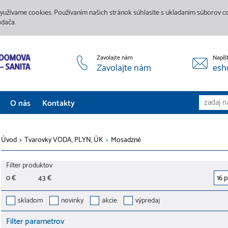
yužívame cookies. Používaním našich stránok súhlasíte s ukladaním súborov coo
adača.
Zavolajte nám
Napíš
Zavolajte nám
esh
O nás
Kontakty
Aktuality
Úvod
>
Tvarovky VODA, PLYN, ÚK
>
Mosadzné
Služby
Filter produktov
Predajne
0 €
43 €
Galéria
skladom
novinky
akcie
výpredaj
Filter parametrov