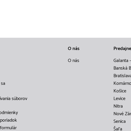
O nás
Predajn
O nás
Galanta -
Banská B
Bratislav
 sa
Komárn
Košice
ívania súborov
Levice
Nitra
odmienky
Nové Zá
poriadok
Senica
formulár
Šaľa