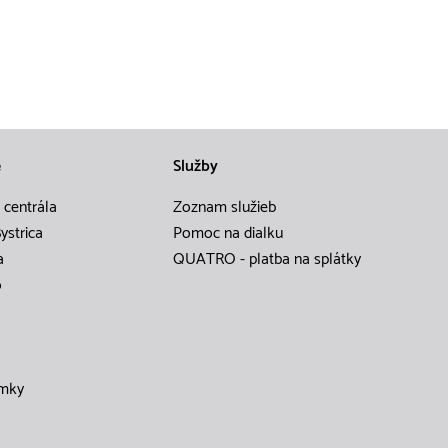
e
Služby
 centrála
Zoznam služieb
ystrica
Pomoc na dialku
a
QUATRO - platba na splátky
o
mky