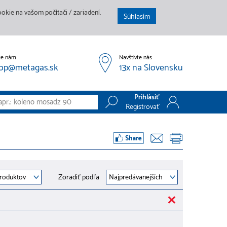
kie na vašom počítači / zariadení.
Súhlasím
te nám
Navštívte nás
op@metagas.sk
13x na Slovensku
Prihlásiť
Registrovať
Prihlásiť
Registrovať
Zoradiť podľa