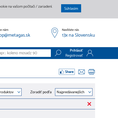
kie na vašom počítači / zariadení.
Súhlasím
te nám
Navštívte nás
op@metagas.sk
13x na Slovensku
Prihlásiť
Registrovať
Prihlásiť
Registrovať
Zoradiť podľa