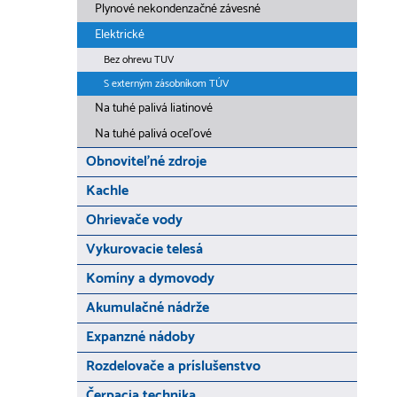
Plynové nekondenzačné závesné
Elektrické
Bez ohrevu TUV
S externým zásobníkom TÚV
Na tuhé palivá liatinové
Na tuhé palivá oceľové
Obnoviteľné zdroje
Kachle
Ohrievače vody
Vykurovacie telesá
Komíny a dymovody
Akumulačné nádrže
Expanzné nádoby
Rozdelovače a príslušenstvo
Čerpacia technika