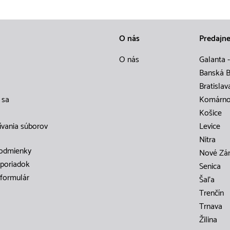
O nás
Predajn
O nás
Galanta -
Banská B
Bratislav
 sa
Komárn
Košice
ívania súborov
Levice
Nitra
odmienky
Nové Zá
poriadok
Senica
formulár
Šaľa
Trenčín
Trnava
Žilina