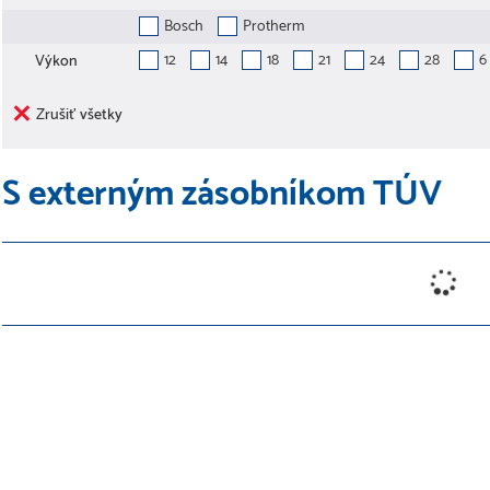
Bosch
Protherm
12
14
18
21
24
28
6
Výkon
Zrušiť všetky
S externým zásobníkom TÚV