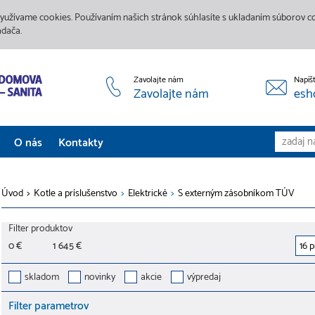
yužívame cookies. Používaním našich stránok súhlasíte s ukladaním súborov coo
adača.
Zavolajte nám
Napíš
Zavolajte nám
esh
O nás
Kontakty
Aktuality
Úvod
>
Kotle a príslušenstvo
>
Elektrické
>
S externým zásobníkom TÚV
Služby
Filter produktov
Predajne
0 €
1 645 €
Galéria
skladom
novinky
akcie
výpredaj
Filter parametrov