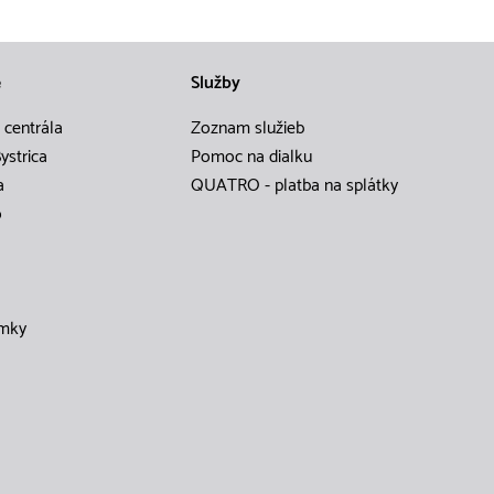
e
Služby
 centrála
Zoznam služieb
ystrica
Pomoc na dialku
a
QUATRO - platba na splátky
o
mky