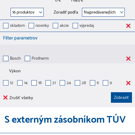
0 €
1 645 €
Zoradiť podľa
skladom
novinky
akcie
výpredaj
Filter parametrov
Bosch
Protherm
Výkon
12
14
18
21
24
28
6
9
Zrušiť všetky
S externým zásobníkom TÚV