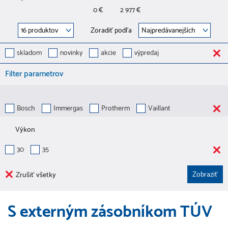
0 €
2 977 €
Zoradiť podľa
skladom
novinky
akcie
výpredaj
Filter parametrov
Bosch
Immergas
Protherm
Vaillant
Výkon
30
35
Zrušiť všetky
S externým zásobníkom TÚV