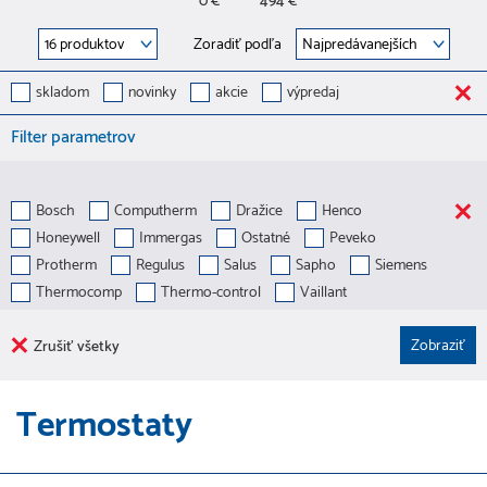
0 €
494 €
Zoradiť podľa
skladom
novinky
akcie
výpredaj
Filter parametrov
Bosch
Computherm
Dražice
Henco
Honeywell
Immergas
Ostatné
Peveko
Protherm
Regulus
Salus
Sapho
Siemens
Thermocomp
Thermo-control
Vaillant
Zrušiť všetky
Termostaty